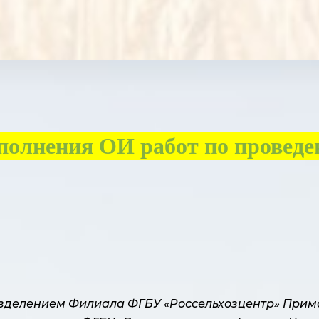
полнения ОИ работ по проведе
зделением Филиала ФГБУ «Россельхозцентр» Примо